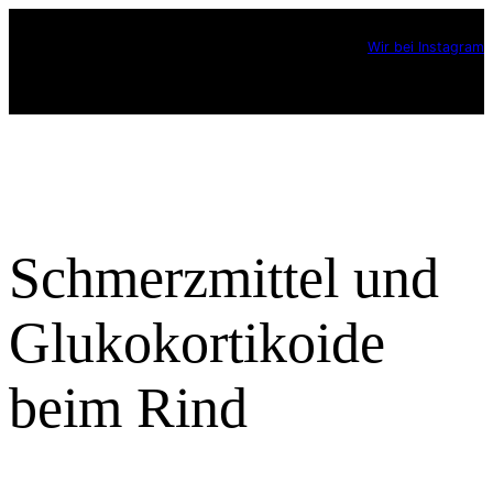
Zum
Wir bei Instagram
Inhalt
springen
Schmerzmittel und
Glukokortikoide
beim Rind