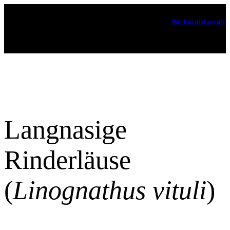
Zum
Wir bei Instagram
Inhalt
springen
Langnasige
Rinderläuse
(
Linognathus vituli
)