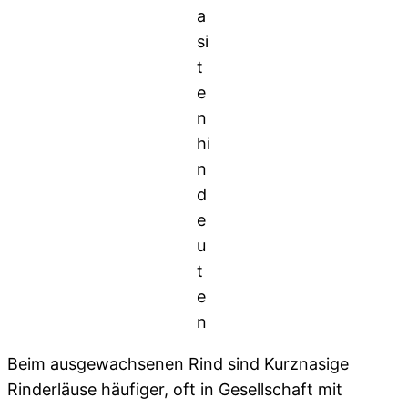
a
si
t
e
n
hi
n
d
e
u
t
e
n
Beim ausgewachsenen Rind sind Kurznasige
Rinderläuse häufiger, oft in Gesellschaft mit