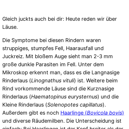
Gleich juckts auch bei dir: Heute reden wir über
Läuse.
Die Symptome bei diesen Rindern waren
struppiges, stumpfes Fell, Haarausfall und
Juckreiz. Mit bloßem Auge sieht man 2-3 mm
große dunkle Parasiten im Fell. Unter dem
Mikroskop erkennt man, dass es die Langnasige
Rinderlaus (
Linognathus vituli
) ist. Weitere beim
Rind vorkommende Läuse sind die Kurznasige
Rinderlaus (
Haematopinus eurysternus
) und die
Kleine Rinderlaus (
Solenopotes capillatus
).
Außerdem gibt es noch
Haarlinge (
Bovicola bovis
)
und diverse Räudemilben. Die Unterscheidung ist
einfach: Bei Haarlingen ist der Kopf breiter als der