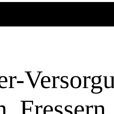
er-Versorg
n, Fressern