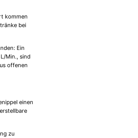
Dort kommen
tränke bei
inden: Ein
L/Min., sind
aus offenen
enippel einen
erstellbare
ang zu