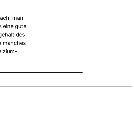
fach, man
 eine gute
gehalt des
so manches
alzium-