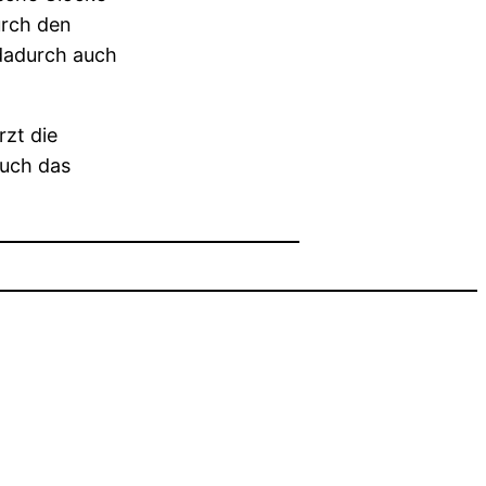
urch den
 dadurch auch
rzt die
auch das