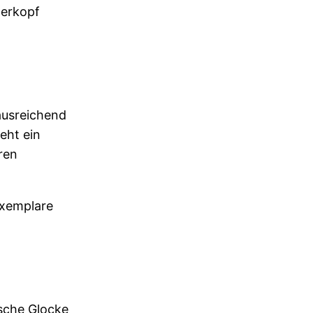
terkopf
ausreichend
eht ein
ren
 Exemplare
sche Glocke